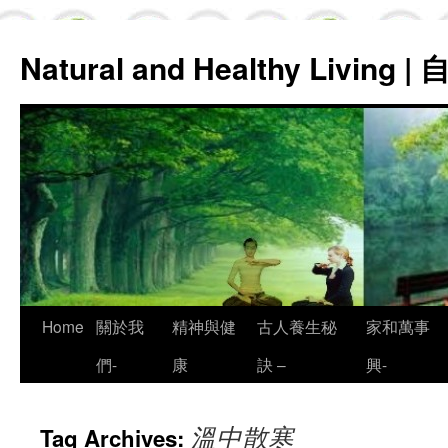
Natural and Healthy Living
Skip
Home
關於我
精神與健
古人養生秘
家和萬事
to
們-
康
訣 –
興-
content
溫中散寒
Tag Archives: