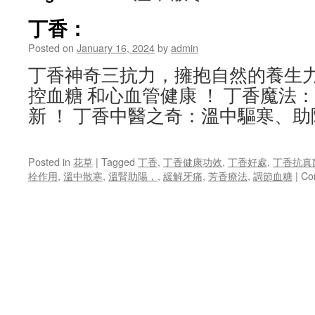
丁香：
Posted on
January 16, 2024
by
admin
丁香神奇三抗力，擁抱自然的養生力
控血糖 和心血管健康 ！ 丁香魔法
新 ！ 丁香中醫之奇：溫中驅寒、
Posted in
花草
|
Tagged
丁香
,
丁香健康功效
,
丁香好處
,
丁香抗真
栓作用
,
溫中散寒
,
溫腎助陽，
,
緩解牙痛
,
芳香療法
,
調節血糖
|
Co