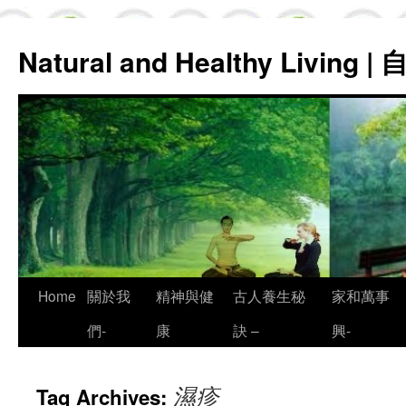
Natural and Healthy Living
Skip
Home
關於我
精神與健
古人養生秘
家和萬事
to
們-
康
訣 –
興-
content
濕疹
Tag Archives: