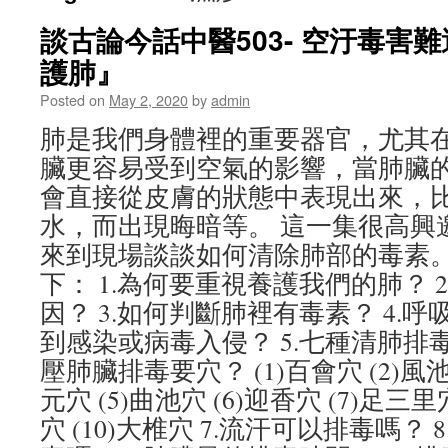
談古論今話中醫503- 空汙毒害
護肺』
Posted on
May 2, 2020
by
admin
肺是我們身體裡的重要器官，尤其
臟更容易受到空氣的影響，當肺臟
會直接從皮膚的狀態中表現出來，
水，而出現晦暗等。 這一集很高興
來到現場談談如何清除肺部的毒素。
下： 1.為何要重視養護我們的肺？ 
因？ 3.如何判斷肺裡有毒素？ 4.
到感染或病毒入侵？ 5.七種清肺排毒
壓肺臟排毒要穴？ (1)百會穴 (2)風池穴
元穴 (5)曲池穴 (6)迎香穴 (7)足三里穴
穴 (10)大椎穴 7.流汗可以排毒嗎？