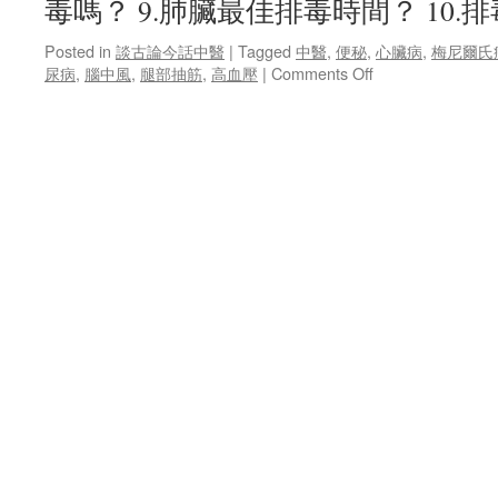
毒嗎？ 9.肺臟最佳排毒時間？ 10
Posted in
談古論今話中醫
|
Tagged
中醫
,
便秘
,
心臟病
,
梅尼爾氏
on
尿病
,
腦中風
,
腿部抽筋
,
高血壓
|
Comments Off
談
古
論
今
話
中
醫
503-
空
汙
毒
害
難
避
免
中
醫
來
教