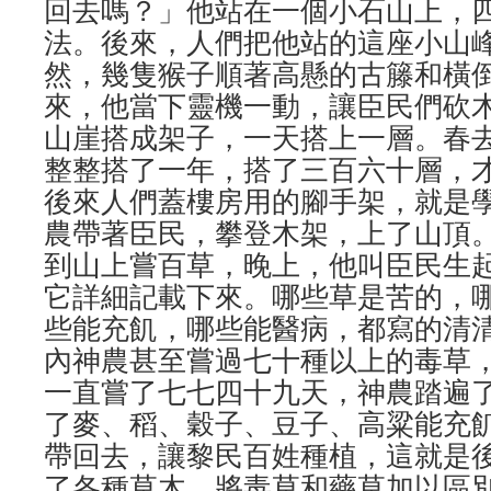
回去嗎？」他站在一個小石山上，
法。後來，人們把他站的這座小山
然，幾隻猴子順著高懸的古籐和橫
來，他當下靈機一動，讓臣民們砍
山崖搭成架子，一天搭上一層。春
整整搭了一年，搭了三百六十層，才
後來人們蓋樓房用的腳手架，就是
農帶著臣民，攀登木架，上了山頂
到山上嘗百草，晚上，他叫臣民生
它詳細記載下來。哪些草是苦的，
些能充飢，哪些能醫病，都寫的清
內神農甚至嘗過七十種以上的毒草
一直嘗了七七四十九天，神農踏遍
了麥、稻、穀子、豆子、高粱能充
帶回去，讓黎民百姓種植，這就是
了各種草木，將毒草和藥草加以區