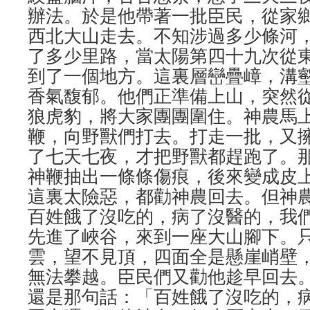
辦法。於是他帶著一批臣民，從家
西北大山走去。不知涉過多少條河
了多少里路，當太陽第四十九次從
到了一個地方。這裏層巒疊嶂，溝
香氣馥郁。他們正準備上山，突然
狼虎豹，將大家團團圍住。神農馬
鞭，向野獸們打去。打走一批，又
了七天七夜，才把野獸都趕跑了。
神鞭抽出一條條傷痕，後來變成皮上
這裏太險惡，都勸神農回去。但神
百姓餓了沒吃的，病了沒醫的，我
先進了峽谷，來到一座大山腳下。
雲，望不見頂，四面全是懸崖峭壁
無法攀越。臣民們又勸他趁早回去
還是那句話：「百姓餓了沒吃的，