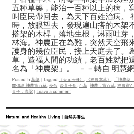
五種草藥，能治一百種以上的病，
叫臣民帶回去，為天下百姓治病。 
時，放眼望去，發現遍山搭的木架
搭架的木桿，落地生根，淋雨吐芽
林海。神農正在為難，突然天空飛
護身的幾位臣民，接上天庭去了。
草，造福人間的功績，老百姓就把
名為「神農架」。 －－轉自 明慧
Posted in
草藥
|
Tagged
《天元玉冊》
,
《神農本草》
,
「神農架
間傳說:神農嘗百草
,
炎帝
,
炎黃子孫
,
百草
,
神農，嘗百草
,
神農嘗百
豆子，高粱
|
Leave a comment
Natural and Healthy Living | 自然與養生