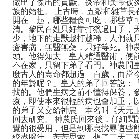
做出了傑出的貢獻。炎帝和黃帝被
族的始祖。 上古時，五穀和雜草長
開在一起，哪些糧食可吃，哪些草
清。黎民百姓只好靠打獵過日子，
少，地下的走獸越打越稀，人們就
瘡害病，無醫無藥，只好等死。神
頭。他得知太一皇人精通醫術，便
不在家，只留下弟子看門。神農問
麼古人的壽命都超過一百歲，而當
的年齡呢？」皇人的弟子回答說：
找的。他們生病之前不懂得保養，
療，即使本來很輕的病也會加重，
的弟子又交給神農一本名叫《天元
回去研究。 神農氏回來後，仔細閱
覺的很受用，但是到哪裏找尋這些
絞盡腦汁，苦苦思索，想了三天三