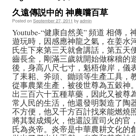
久遠傳説中的 神農嚐百草
Posted on
September 27, 2011
by
admin
Youtube-“健康自然美” 頻道 相
遊玩時，因感應神龍之氣，在姜水
氏生下來第三天就會講話，第五天
齒長全，剛滿三歲就開始做稼穡的
後，身高八尺七寸，魁梧偉岸，儀
了耒耜、斧頭、鋤頭等生產工具，
從事農業生產，被後世尊為五穀神
出三百六十五種草藥，因此又被尊
常人民的生活，他還發明製造了陶
不方便，他又千方百計找來能燃燒
將其製成燭火，他還設置司火的官
氏為炎帝。炎帝是中華農耕文化的