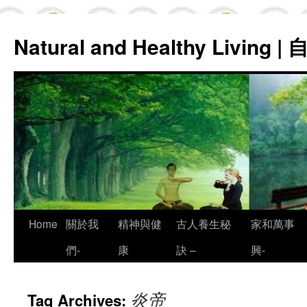
Natural and Healthy Living
Skip
Home
關於我
精神與健
古人養生秘
家和萬事
to
們-
康
訣 –
興-
content
炎帝
Tag Archives: