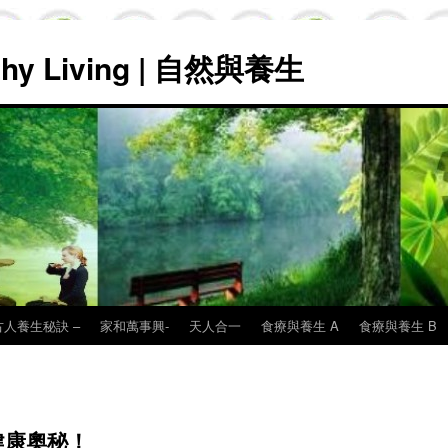
lthy Living | 自然與養生
古人養生秘訣 –
家和萬事興-
天人合一
食療與養生 A
食療與養生 B
健康奧秘！