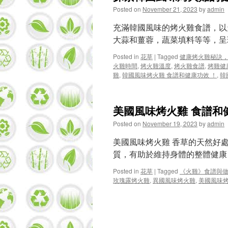
Posted on
November 21, 2023
by
admin
充滿韓國風味的烤火雞食譜，以
大蒜和薑蓉，蔬菜填料等等，
Posted in
花草
|
Tagged
健康烤火雞秘訣
火雞時間
,
烤火雞溫度
,
烤火雞食譜
,
烤雞健
雞
,
韓國風味烤火雞 食譜和健康功效 ！
,
韓
美國風味烤火雞 食譜和
Posted on
November 19, 2023
by
admin
美國風味烤火雞 香草的天然好
質，有助於維持身體的整體健康……
Posted in
花草
|
Tagged
《火雞》食譜與
玫瑰露烤火雞
,
異國風味烤火雞
,
美國風味