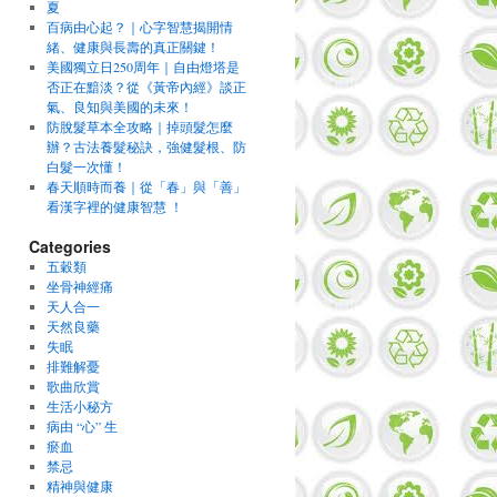
夏
百病由心起？｜心字智慧揭開情
緒、健康與長壽的真正關鍵！
美國獨立日250周年｜自由燈塔是
否正在黯淡？從《黃帝內經》談正
氣、良知與美國的未來！
防脫髮草本全攻略｜掉頭髮怎麼
辦？古法養髮秘訣，強健髮根、防
白髮一次懂！
春天順時而養｜從「春」與「善」
看漢字裡的健康智慧 ！
Categories
五穀類
坐骨神經痛
天人合一
天然良藥
失眠
排難解憂
歌曲欣賞
生活小秘方
病由 “心” 生
瘀血
禁忌
精神與健康