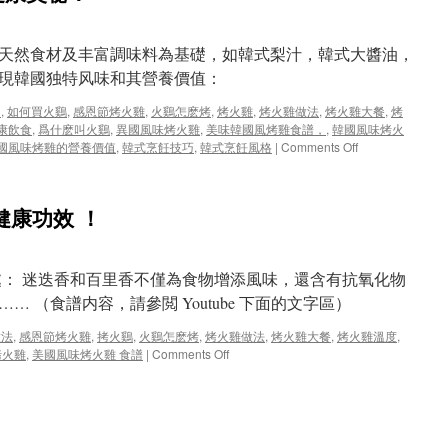
天然食材及丰富調味料為基礎，如韓式梨汁，韓式大醬油，
呈現韓國独特风味和其營養價值：
，
,
如何買火鷄
,
感恩節烤火雞
,
火鷄怎麽烤
,
烤火雞
,
烤火雞做法
,
烤火雞大餐
,
烤
康飲食
,
爲什麽叫火鷄
,
異國風味烤火雞
,
美味韓國風烤雞食譜，
,
韓國風味烤火
on
國風味烤雞的營養價值
,
韓式烹飪技巧
,
韓式烹飪風格
|
Comments Off
探
索
韓
健康功效 ！
國
風
味
烤
處： 迷迭香和百里香不僅為食物增添風味，還含有抗氧化物
火
 （食譜内容，請參閲 Youtube 下面的文字區）
雞
的
做法
,
感恩節烤火雞
,
拷火鷄
,
火鷄怎麽烤
,
烤火雞做法
,
烤火雞大餐
,
烤火雞溫度
,
健
on
烤火雞
,
美國風味烤火雞 食譜
|
Comments Off
康
美
奧
國
秘！
風
味
烤