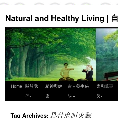
Natural and Healthy Living
Skip
Home
關於我
精神與健
古人養生秘
家和萬事
to
們-
康
訣 –
興-
content
爲什麽叫火鷄
Tag Archives: