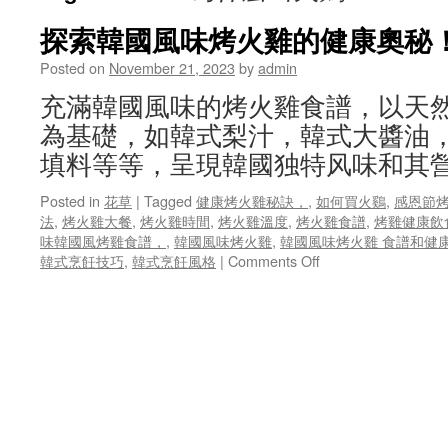
探索韓國風味烤火雞的健康奧秘
Posted on
November 21, 2023
by
admin
充滿韓國風味的烤火雞食譜，以天
為基礎，如韓式梨汁，韓式大醬油
填料等等，呈現韓國独特风味和其
Posted in
花草
|
Tagged
健康烤火雞秘訣，
,
如何買火鷄
,
感恩節
法
,
烤火雞大餐
,
烤火雞時間
,
烤火雞溫度
,
烤火雞食譜
,
烤雞健康飲
味韓國風烤雞食譜，
,
韓國風味烤火雞
,
韓國風味烤火雞 食譜和健康
on
韓式烹飪技巧
,
韓式烹飪風格
|
Comments Off
探
索
韓
國
風
味
烤
火
雞