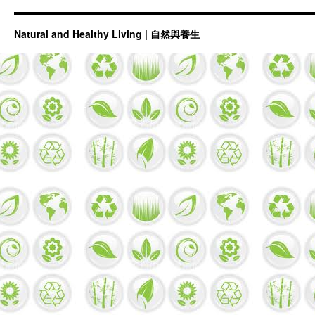
天
然
感
Natural and Healthy Living | 自然與養生
冒
藥，
食
療
比
藥
療
好！