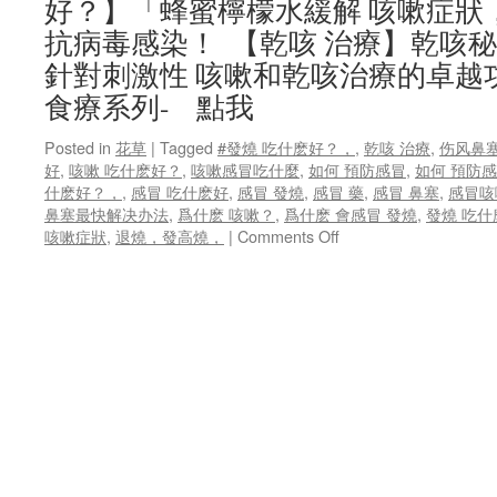
好？】「蜂蜜檸檬水緩解 咳嗽症狀
抗病毒感染！ 【乾咳 治療】乾咳秘
針對刺激性 咳嗽和乾咳治療的卓
食療系列- 點我
Posted in
花草
|
Tagged
#發燒 吃什麽好？，
,
乾咳 治療
,
伤风鼻
好
,
咳嗽 吃什麽好？
,
咳嗽感冒吃什麼
,
如何 預防感冒
,
如何 預防
什麽好？，
,
感冒 吃什麽好
,
感冒 發燒
,
感冒 藥
,
感冒 鼻塞
,
感冒咳
鼻塞最快解决办法
,
爲什麽 咳嗽？
,
爲什麽 會感冒 發燒
,
發燒 吃什
on
咳嗽症狀
,
退燒，發高燒，
|
Comments Off
【感
冒
咳
嗽
發
燒
吃
什
麽
好
？】