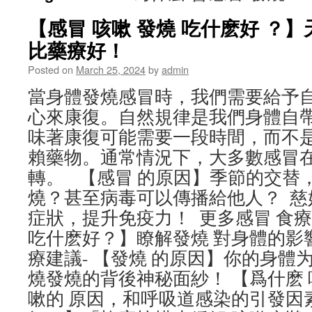
【感冒 咳嗽 發燒 吃什麽好 ？
比藥療好！
Posted on
March 25, 2024
by
admin
當身體發燒感冒時，我們需要給予
心來康復。自然規律是我們身體自
味著康復可能需要一段時間，而不
賴藥物。通常情況下，大多數感冒
轉。 【感冒 的原因】季節的交替，
燒？甚至病毒可以傳播給他人？ 慈姑
症狀，提升免疫力！ 更多感冒 食療
吃什麽好？】瞭解發燒 對身體的影
療建議- 【發燒 的原因】你的身體
燒發燒的背後神秘面紗！ 【爲什麽
嗽的 原因，和呼吸道感染的引發因素