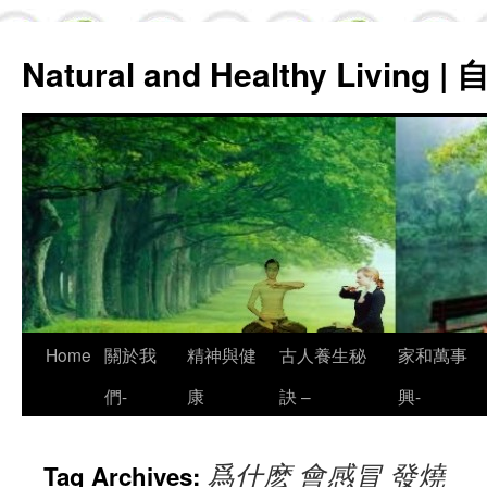
Natural and Healthy Living
Skip
Home
關於我
精神與健
古人養生秘
家和萬事
to
們-
康
訣 –
興-
content
爲什麽 會感冒 發燒
Tag Archives: