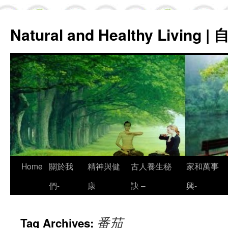
Natural and Healthy Living
Skip
Home
關於我
精神與健
古人養生秘
家和萬事
to
們-
康
訣 –
興-
content
番茄
Tag Archives: