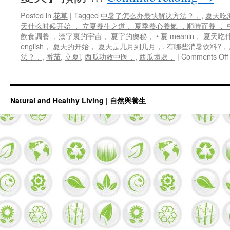
Posted in
花草
|
Tagged
中暑了怎么办最快解决方法？，
,
夏天吃
天什么时候开始 ， 立夏養生之道， 夏季養心養氣 ，順時而養 ，
飲食調養 ，漢字裏的宇宙， 夏字的奧秘， • 夏 meanin， 夏天吃
english， 夏天的开始， 夏天是几月到几月，
,
有哪些消暑饮料?，
法？，
,
番茄
,
立夏i
,
西瓜功效中医，
,
西瓜壞處，
|
Comments Off
Natural and Healthy Living | 自然與養生