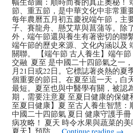
幅生命圖：順時而養的真正奧秘！ 
節、重五節，是中華文化中非常重
每年農曆五月初五慶祝端午節，主
子、賽龍舟、懸艾草與菖蒲等。除
外，端午節還與養生有著密切的聯
端午節的歷史來源、文化內涵以及 端
關聯。 【端午節 古人養生】端午節
交融 夏至 是中國二十四節氣之一
月21日或22日。它標誌著炎熱的夏
個重要的節日。在夏至這一天，白
最短。夏至也與中醫學有關，被認
期，需要注意夏 至夏日健康的保健
至夏日健康】夏 至古人養生智慧：順
中國二十四節氣 夏日 健康守護手冊
病攻略！ 夏天 時令水果與蔬菜的美
夏天】預防 …
Continue reading
→