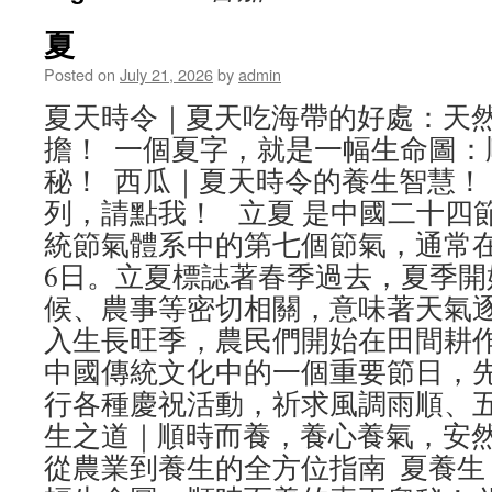
夏
Posted on
July 21, 2026
by
admin
夏天時令｜夏天吃海帶的好處：天
擔！ 一個夏字，就是一幅生命圖：
秘！ 西瓜｜夏天時令的養生智慧！
列，請點我！ 立夏 是中國二十四
統節氣體系中的第七個節氣，通常在
6日。立夏標誌著春季過去，夏季開
候、農事等密切相關，意味著天氣
入生長旺季，農民們開始在田間耕
中國傳統文化中的一個重要節日，
行各種慶祝活動，祈求風調雨順、五
生之道｜順時而養，養心養氣，安然
從農業到養生的全方位指南 夏養生