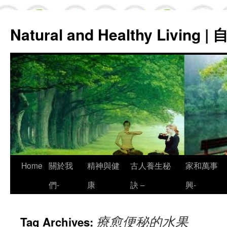
Natural and Healthy Living
Skip
Home
關於我
精神與健
古人養生秘
家和萬事
to
們-
康
訣 –
興-
content
療愈便秘的水果
Tag Archives: