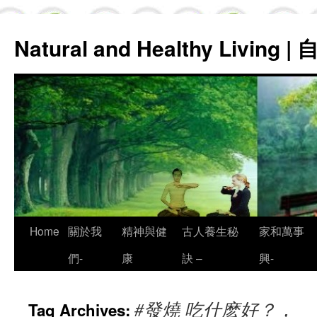
Natural and Healthy Living
Skip
Home
關於我
精神與健
古人養生秘
家和萬事
to
們-
康
訣 –
興-
content
#發燒 吃什麽好？，
Tag Archives: