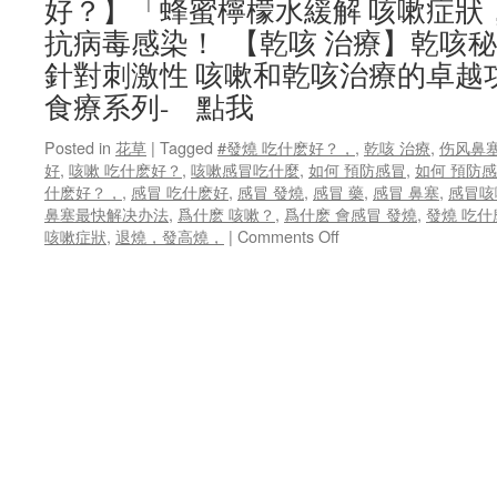
好？】「蜂蜜檸檬水緩解 咳嗽症狀
抗病毒感染！ 【乾咳 治療】乾咳秘
針對刺激性 咳嗽和乾咳治療的卓
食療系列- 點我
Posted in
花草
|
Tagged
#發燒 吃什麽好？，
,
乾咳 治療
,
伤风鼻
好
,
咳嗽 吃什麽好？
,
咳嗽感冒吃什麼
,
如何 預防感冒
,
如何 預防
什麽好？，
,
感冒 吃什麽好
,
感冒 發燒
,
感冒 藥
,
感冒 鼻塞
,
感冒咳
鼻塞最快解决办法
,
爲什麽 咳嗽？
,
爲什麽 會感冒 發燒
,
發燒 吃什
on
咳嗽症狀
,
退燒，發高燒，
|
Comments Off
【感
冒
咳
嗽
發
燒
吃
什
麽
好
？】