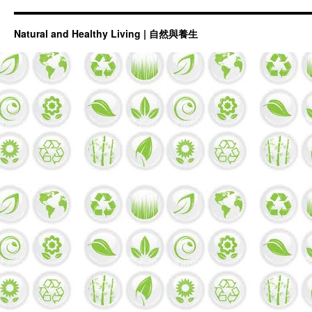
天
然
感
Natural and Healthy Living | 自然與養生
冒
藥，
食
療
比
藥
療
好！