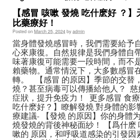
【感冒 咳嗽 發燒 吃什麽好 ？
比藥療好！
Posted on
March 25, 2024
by
admin
當身體發燒感冒時，我們需要給予
心來康復。自然規律是我們身體自
味著康復可能需要一段時間，而不
賴藥物。通常情況下，大多數感冒
轉。 【感冒 的原因】季節的交替，
燒？甚至病毒可以傳播給他人？ 慈姑
症狀，提升免疫力！ 更多感冒 食療
吃什麽好？】瞭解發燒 對身體的影
療建議- 【發燒 的原因】你的身體
燒發燒的背後神秘面紗！ 【爲什麽
嗽的 原因，和呼吸道感染的引發因素