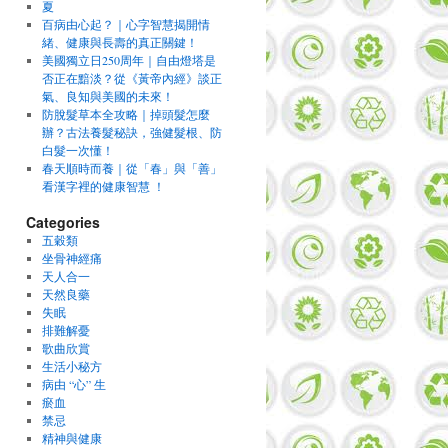
夏
百病由心起？｜心字智慧揭開情
緒、健康與長壽的真正關鍵！
美國獨立日250周年｜自由燈塔是
否正在黯淡？從《黃帝內經》談正
氣、良知與美國的未來！
防脫髮草本全攻略｜掉頭髮怎麼
辦？古法養髮秘訣，強健髮根、防
白髮一次懂！
春天順時而養｜從「春」與「善」
看漢字裡的健康智慧 ！
Categories
五穀類
坐骨神經痛
天人合一
天然良藥
失眠
排難解憂
歌曲欣賞
生活小秘方
病由 “心” 生
瘀血
禁忌
精神與健康