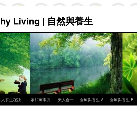
lthy Living | 自然與養生
古人養生秘訣 –
家和萬事興-
天人合一
食療與養生 A
食療與養生 B