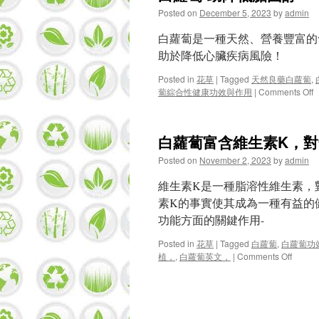
Posted on
December 5, 2023
by
admin
白蘿蔔是一種天然、營養豐富的
助於降低心臟疾病風險！
Posted in
花草
|
Tagged
天然良藥白蘿蔔
,
o
蔔綜合性健康功效與作用
|
Comments Off
白蘿蔔富含維生素K，
Posted on
November 2, 2023
by
admin
維生素K是一種脂溶性維生素，
素K的事實使其成為一種有益的
功能方面的關鍵作用-
Posted in
花草
|
Tagged
白蘿蔔
,
白蘿蔔功
on
植，
,
白蘿蔔英文，
|
Comments Off
白
蘿
蔔
富