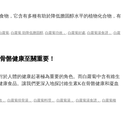
食物，它含有多種有助於降低膽固醇水平的植物化合物，有
白蘿蔔
,
白蘿蔔 助降低膽固醇
,
白蘿蔔功效，
,
白蘿蔔好處
,
白蘿蔔湯食譜，
,
白蘿
n
白
蘿
蔔
對骨骼健康至關重要！
助
降
低
膽
對於人體的健康起著極為重要的角色。而白蘿蔔中含有維生
固
健康食品。讓我們更深入地探討維生素K在骨骼健康和凝血
醇
效，
,
白蘿蔔排骨湯，
,
白蘿蔔料理，
,
白蘿蔔湯，
,
白蘿蔔湯食譜，
,
白蘿蔔種