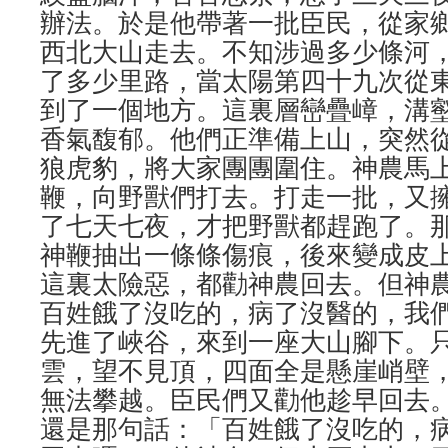
辦法。於是他帶著一批臣民，從家
西北大山走去。不知涉過多少條河
了多少里路，當太陽第四十九次從
到了一個地方。這裏層巒疊嶂，溝
香氣馥郁。他們正準備上山，突然
狼虎豹，將大家團團圍住。神農馬
鞭，向野獸們打去。打走一批，又
了七天七夜，才把野獸都趕跑了。
神鞭抽出一條條傷痕，後來變成皮上
這裏太險惡，都勸神農回去。但神
百姓餓了沒吃的，病了沒醫的，我
先進了峽谷，來到一座大山腳下。
雲，望不見頂，四面全是懸崖峭壁
無法攀越。臣民們又勸他趁早回去
還是那句話：「百姓餓了沒吃的，