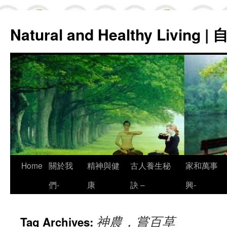
Natural and Healthy Living
Skip
Home
關於我
精神與健
古人養生秘
家和萬事
to
們-
康
訣 –
興-
content
神農，嘗百草
Tag Archives: