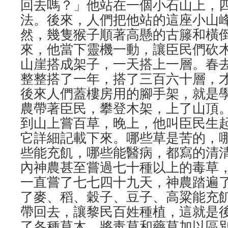
回去嗎？」他站在一個小石山上，
法。後來，人們把他站的這座小山
然，幾隻猴子順著高懸的古籐和橫
來，他當下靈機一動，讓臣民們砍
山崖搭成架子，一天搭上一層。春
整整搭了一年，搭了三百六十層，才
後來人們蓋樓房用的腳手架，就是
農帶著臣民，攀登木架，上了山頂
到山上嘗百草，晚上，他叫臣民生
它詳細記載下來。哪些草是苦的，
些能充飢，哪些能醫病，都寫的清
內神農甚至嘗過七十種以上的毒草
一直嘗了七七四十九天，神農踏遍
了麥、稻、穀子、豆子、高粱能充
帶回去，讓黎民百姓種植，這就是
了各種草木，將毒草和藥草加以區