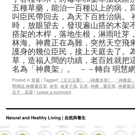
五種草藥，能治一百種以上的病，
叫臣民帶回去，為天下百姓治病。 
時，放眼望去，發現遍山搭的木架
搭架的木桿，落地生根，淋雨吐芽
林海。神農正在為難，突然天空飛
護身的幾位臣民，接上天庭去了。
草，造福人間的功績，老百姓就把
名為「神農架」。 －－轉自 明慧
Posted in
草藥
|
Tagged
《天元玉冊》
,
《神農本草》
,
「神農架
間傳說:神農嘗百草
,
炎帝
,
炎黃子孫
,
百草
,
神農，嘗百草
,
神農嘗百
豆子，高粱
|
Leave a comment
Natural and Healthy Living | 自然與養生