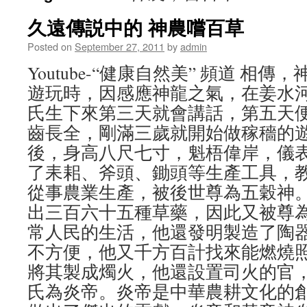
久遠傳説中的 神農嚐百草
Posted on
September 27, 2011
by
admin
Youtube-“健康自然美” 頻道 相
遊玩時，因感應神龍之氣，在姜水
氏生下來第三天就會講話，第五天
齒長全，剛滿三歲就開始做稼穡的
後，身高八尺七寸，魁梧偉岸，儀
了耒耜、斧頭、鋤頭等生產工具，
從事農業生產，被後世尊為五穀神
出三百六十五種草藥，因此又被尊
常人民的生活，他還發明製造了陶
不方便，他又千方百計找來能燃燒
將其製成燭火，他還設置司火的官
氏為炎帝。炎帝是中華農耕文化的