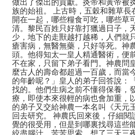
做出了傑出的貢獻。炎帝和黃帝被
族的始祖。 上古時，五穀和雜草長
開在一起，哪些糧食可吃，哪些草
清。黎民百姓只好靠打獵過日子，
少，地下的走獸越打越稀，人們就
瘡害病，無醫無藥，只好等死。神
頭。他得知太一皇人精通醫術，便
不在家，只留下弟子看門。神農問
麼古人的壽命都超過一百歲，而當
的年齡呢？」皇人的弟子回答說：
找的。他們生病之前不懂得保養，
療，即使本來很輕的病也會加重，
的弟子又交給神農一本名叫《天元
回去研究。 神農氏回來後，仔細閱
覺的很受用，但是到哪裏找尋這些
絞盡腦汁，苦苦思索，想了三天三