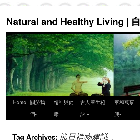
Natural and Healthy Living
Skip
Home
關於我
精神與健
古人養生秘
家和萬事
to
們-
康
訣 –
興-
content
節日禮物建議，
Tag Archives: