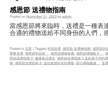
感恩節 送禮物指南
Posted on
November 21, 2023
by
admin
當感恩節將來臨時，送禮是一種表
合適的禮物送給不同身份的人們，感
Posted in
花草
|
Tagged
年節送禮
,
感恩節 送禮物指南
,
感恩節20
麽要送禮
,
感恩節的由來，
,
感恩節禮物推薦
,
感恩節禮物點子，
,
恩節送禮指南 2- 健康食品禮盒
,
感恩節送禮指南 3 送給孩子們的
物
,
感恩節送禮指南 5- 送給親朋好友的禮物
,
節日禮物建議，
,
送