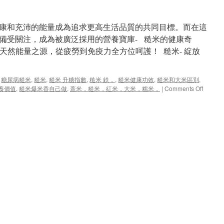
康和充沛的能量成為追求更高生活品質的共同目標。而在這
備受關注，成為被廣泛採用的營養寶庫- 糙米的健康奇
：天然能量之源，從疲勞到免疫力全方位呵護！ 糙米- 綻放
,
糖尿病糙米
,
糙米
,
糙米 升糖指數
,
糙米 鉄，
,
糙米健康功效
,
糙米和大米區別
,
on
養價值
,
糙米爆米香自己做
,
薏米，糙米，紅米，大米，糯米，
|
Comments Off
糙
米：