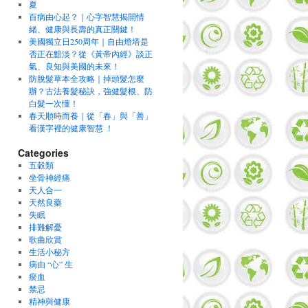
夏
百病由心起？｜心字智慧揭開情
緒、健康與長壽的真正關鍵！
美國獨立日250周年｜自由燈塔是
否正在黯淡？從《黃帝內經》談正
氣、良知與美國的未來！
防脫髮草本全攻略｜掉頭髮怎麼
辦？古法養髮秘訣，強健髮根、防
白髮一次懂！
春天順時而養｜從「春」與「善」
看漢字裡的健康智慧 ！
Categories
五穀類
坐骨神經痛
天人合一
天然良藥
失眠
排難解憂
歌曲欣賞
生活小秘方
病由 “心” 生
瘀血
禁忌
精神與健康