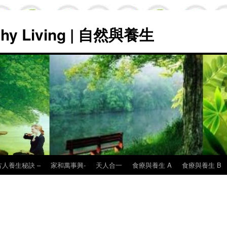
lthy Living | 自然與養生
古人養生秘訣 –
家和萬事興-
天人合一
食療與養生 A
食療與養生 B