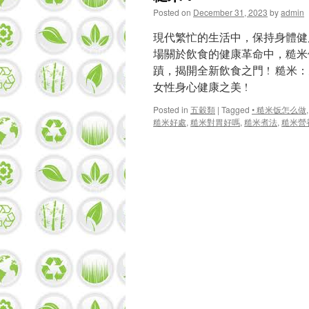
Posted on
December 31, 2023
by
admin
現代繁忙的生活中，保持身體健
場關於飲食的健康革命中，糙米
蹟，揭開全新飲食之門 ! 糙米
女性身心健康之美 !
Posted in
五穀類
|
Tagged
• 糙米饭怎么做
糙米好處
,
糙米對胃好嗎
,
糙米煮法
,
糙米營