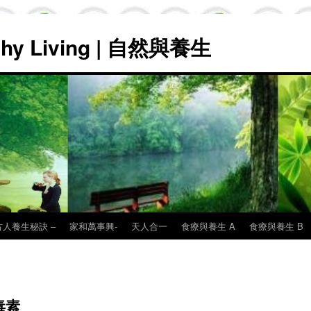
lthy Living | 自然與養生
古人養生秘訣 –
家和萬事興-
天人合一
食療與養生 A
食療與養生 B
毒素