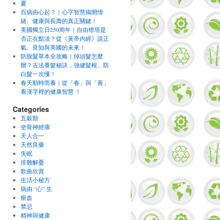
夏
百病由心起？｜心字智慧揭開情
緒、健康與長壽的真正關鍵！
美國獨立日250周年｜自由燈塔是
否正在黯淡？從《黃帝內經》談正
氣、良知與美國的未來！
防脫髮草本全攻略｜掉頭髮怎麼
辦？古法養髮秘訣，強健髮根、防
白髮一次懂！
春天順時而養｜從「春」與「善」
看漢字裡的健康智慧 ！
Categories
五穀類
坐骨神經痛
天人合一
天然良藥
失眠
排難解憂
歌曲欣賞
生活小秘方
病由 “心” 生
瘀血
禁忌
精神與健康