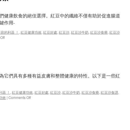
們健康飲食的絕佳選擇。紅豆中的纖維不僅有助於促進腸道
鍵作用-
美容的利器 ！
,
紅豆健康功效
,
紅豆好處
,
紅豆沙
,
紅豆沙牛奶
,
紅豆沙食療
,
紅豆沙
on
Off
紅
豆
的
！
神
奇
力
量
為它們具有多種有益皮膚和整體健康的特性。以下是一些紅
–
清
除
利器 ！
,
紅豆健康功效
,
紅豆好處
,
紅豆沙
,
紅豆沙牛奶
,
紅豆沙食療
,
紅豆沙食譜
,
毒
on
功效
|
Comments Off
素
紅
豆-
女
人
美
容