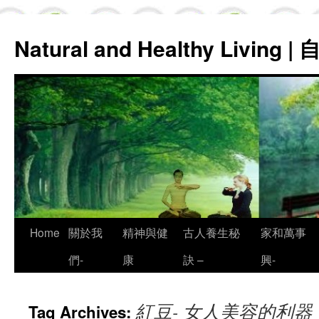
Natural and Healthy Living
Skip
Home
關於我
精神與健
古人養生秘
家和萬事
to
們-
康
訣 –
興-
content
紅豆- 女人美容的利器
Tag Archives: