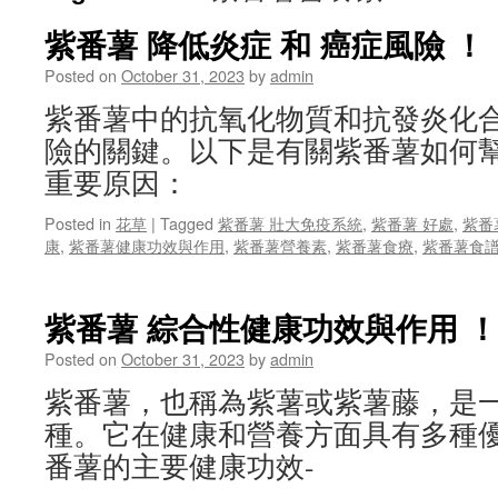
紫番薯 降低炎症 和 癌症風險 ！
Posted on
October 31, 2023
by
admin
紫番薯中的抗氧化物質和抗發炎化
險的關鍵。以下是有關紫番薯如何
重要原因：
Posted in
花草
|
Tagged
紫番薯 壯大免疫系統
,
紫番薯 好處
,
紫番
康
,
紫番薯健康功效與作用
,
紫番薯營養素
,
紫番薯食療
,
紫番薯食
紫番薯 綜合性健康功效與作用 ！
Posted on
October 31, 2023
by
admin
紫番薯，也稱為紫薯或紫薯藤，是
種。它在健康和營養方面具有多種
番薯的主要健康功效-