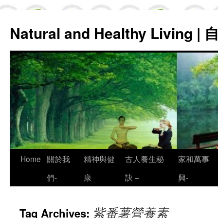
Natural and Healthy Living
Skip
Home
關於我
精神與健
古人養生秘
家和萬事
to
們-
康
訣 –
興-
content
紫番薯營養素
Tag Archives: