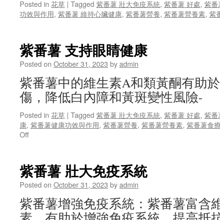
Posted in
花草
|
Tagged
紫番薯 壯大免疫系統
,
紫番薯 好處
,
紫番
功效與作用
,
紫番薯 維持心臟健康
,
紫番薯營養
,
紫番薯營養素
,
紫
紫番薯 支持眼睛健康
Posted on
October 31, 2023
by
admin
紫番薯中的維生素A和類黃酮有助
傷，降低白內障和黃斑變性風險-
Posted in
花草
|
Tagged
紫番薯 壯大免疫系統
,
紫番薯 好處
,
紫番
康
,
紫番薯健康功效與作用
,
紫番薯營養
,
紫番薯營養素
,
紫番薯食
on
Off
紫
番
薯
紫番薯 壯大免疫系統
支
持
Posted on
October 31, 2023
by
admin
眼
紫番薯增強免疫系統：紫番薯富含
睛
健
素，有助於增強免疫系統，提高抵