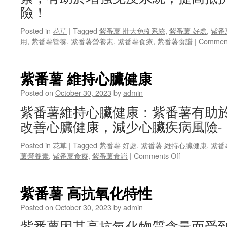
康
險！
Posted in
花草
|
Tagged
紫番薯 壯大免疫系統
,
紫番薯 好處
,
紫番
用
,
紫番薯營養
,
紫番薯營養素
,
紫番薯食療
,
紫番薯食譜
|
Comment
紫番薯 維持心臟健康
Posted on
October 30, 2023
by
admin
紫番薯維持心臟健康：紫番薯有助
改善心臟健康，減少心臟疾病風險-
Posted in
花草
|
Tagged
紫番薯 好處
,
紫番薯 維持心臟健康
,
紫番
on
薯營養素
,
紫番薯食療
,
紫番薯食譜
|
Comments Off
紫
番
薯
紫番薯 高抗氧化特性
維
持
Posted on
October 30, 2023
by
admin
心
紫番薯因其高抗氧化物質含量而受
臟