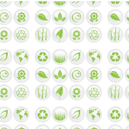
功
效
與
作
用