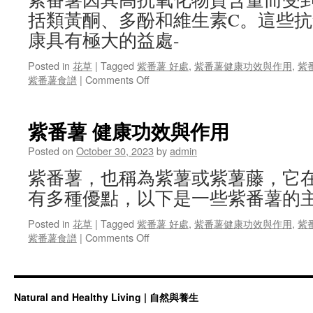
健
括類黃酮、多酚和維生素C。這些
康
康具有極大的益處-
Posted in
花草
|
Tagged
紫番薯 好處
,
紫番薯健康功效與作用
,
紫
on
紫番薯食譜
|
Comments Off
紫
番
薯
紫番薯 健康功效與作用
高
抗
Posted on
October 30, 2023
by
admin
氧
紫番薯，也稱為紫薯或紫薯藤，它
化
特
有多種優點，以下是一些紫番薯的
性
Posted in
花草
|
Tagged
紫番薯 好處
,
紫番薯健康功效與作用
,
紫
on
紫番薯食譜
|
Comments Off
紫
番
薯
健
Natural and Healthy Living | 自然與養生
康