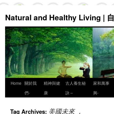
Natural and Healthy Living
Skip
Home
關於我
精神與健
古人養生秘
家和萬事
to
們-
康
訣 –
興-
content
美國未來 ，
Tag Archives: