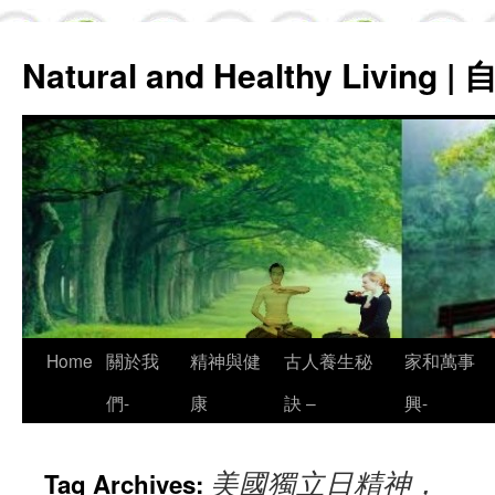
Natural and Healthy Living
Skip
Home
關於我
精神與健
古人養生秘
家和萬事
to
們-
康
訣 –
興-
content
美國獨立日精神，
Tag Archives: