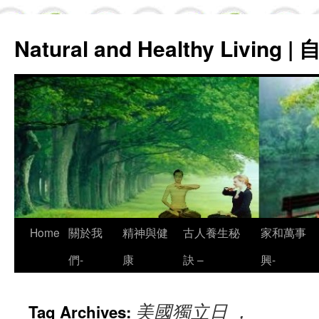
Natural and Healthy Living
Skip
Home
關於我
精神與健
古人養生秘
家和萬事
to
們-
康
訣 –
興-
content
美國獨立日 ，
Tag Archives: