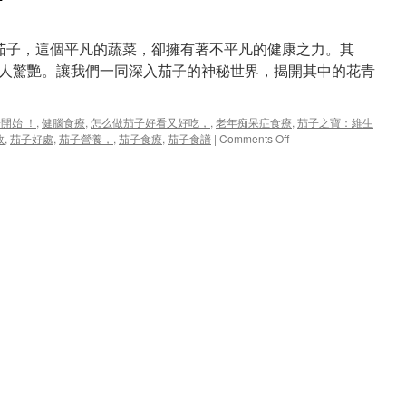
 茄子，這個平凡的蔬菜，卻擁有著不平凡的健康之力。其
人驚艷。讓我們一同深入茄子的神秘世界，揭開其中的花青
開始 ！
,
健腦食療
,
怎么做茄子好看又好吃，
,
老年痴呆症食療
,
茄子之寶：維生
on
效
,
茄子好處
,
茄子營養，
,
茄子食療
,
茄子食譜
|
Comments Off
保
護
大
腦，
從
茄
子
開
始
！