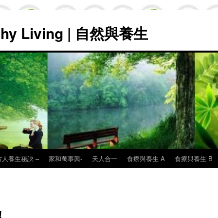
lthy Living | 自然與養生
古人養生秘訣 –
家和萬事興-
天人合一
食療與養生 A
食療與養生 B
！