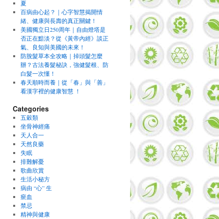
夏
百病由心起？｜心字智慧揭開情
緒、健康與長壽的真正關鍵！
美國獨立日250周年｜自由燈塔是
否正在黯淡？從《黃帝內經》談正
氣、良知與美國的未來！
防脫髮草本全攻略｜掉頭髮怎麼
辦？古法養髮秘訣，強健髮根、防
白髮一次懂！
春天順時而養｜從「春」與「善」
看漢字裡的健康智慧 ！
Categories
五穀類
坐骨神經痛
天人合一
天然良藥
失眠
排難解憂
歌曲欣賞
生活小秘方
病由 “心” 生
瘀血
禁忌
精神與健康