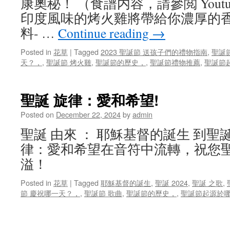
康奧秘！ （食譜内容，請參閲 Yout
印度風味的烤火雞將帶給你濃厚的
料- …
Continue reading
→
Posted in
花草
|
Tagged
2023 聖誕節 送孩子們的禮物指南
,
聖誕
天？，
,
聖誕節 烤火雞
,
聖誕節的歷史，
,
聖誕節禮物推薦
,
聖誕節
聖誕 旋律：愛和希望!
Posted on
December 22, 2024
by
admin
聖誕 由來 ： 耶穌基督的誕生 到聖誕
律：愛和希望在音符中流轉，祝您
溢！
Posted in
花草
|
Tagged
耶穌基督的誕生
,
聖誕 2024
,
聖誕 之歌
,
節 慶祝哪一天？，
,
聖誕節 歌曲
,
聖誕節的歷史，
,
聖誕節起源於