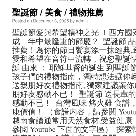
聖誕節 / 美食 / 禮物推薦
Posted on
December 6, 2025
by
admin
聖誕節愛與希望精神之光 ！西方國
成一年中最隆重的節慶？ 聖誕節 
推薦！為你的節日饗宴添一抹經典風
愛和希望在音符中流轉，祝您聖誕快
誕 由來 ： 耶穌基督的誕生 到聖誕
孩子們的禮物指南，獨特想法讓你輕
送親朋好友禮物指南, 獨家建議讓
朋好友感動不已！ 聖誕節 送長輩
感動不已！ 台灣風味 烤火雞 食譜
康價值！ （食譜内容，請參閲 Yout
越南食譜通常用天然食材,受益健康 
參閲 Youtube 下面的文字區） 