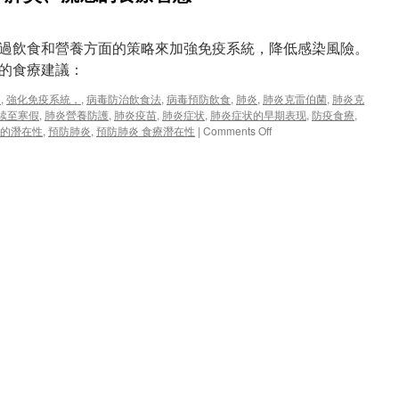
過飲食和營養方面的策略來加強免疫系統，降低感染風險。
的食療建議：
，
,
強化免疫系統，
,
病毒防治飲食法
,
病毒預防飲食
,
肺炎
,
肺炎克雷伯菌
,
肺炎克
续至寒假
,
肺炎營養防護
,
肺炎疫苗
,
肺炎症状
,
肺炎症状的早期表现
,
防疫食療
,
on
療的潛在性
,
預防肺炎
,
預防肺炎 食療潛在性
|
Comments Off
飲
食
抗
病
毒：
預
防
新
冠、
肺
炎、
流
感
的
食
療