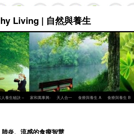
lthy Living | 自然與養生
古人養生秘訣 –
家和萬事興-
天人合一
食療與養生 A
食療與養生 B
、肺炎、流感的食療智慧