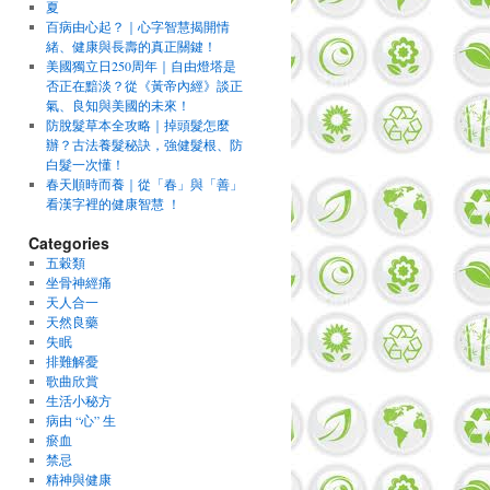
夏
百病由心起？｜心字智慧揭開情
緒、健康與長壽的真正關鍵！
美國獨立日250周年｜自由燈塔是
否正在黯淡？從《黃帝內經》談正
氣、良知與美國的未來！
防脫髮草本全攻略｜掉頭髮怎麼
辦？古法養髮秘訣，強健髮根、防
白髮一次懂！
春天順時而養｜從「春」與「善」
看漢字裡的健康智慧 ！
Categories
五穀類
坐骨神經痛
天人合一
天然良藥
失眠
排難解憂
歌曲欣賞
生活小秘方
病由 “心” 生
瘀血
禁忌
精神與健康