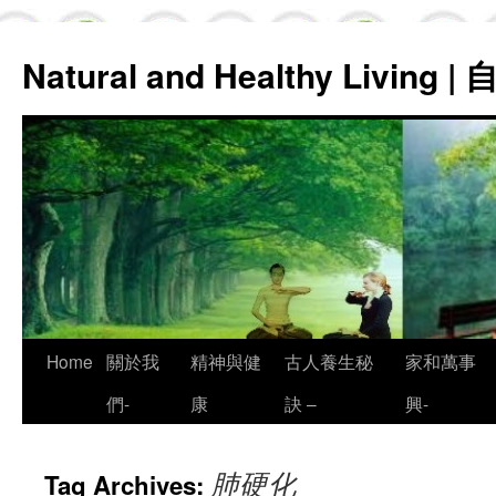
Natural and Healthy Living
Skip
Home
關於我
精神與健
古人養生秘
家和萬事
to
們-
康
訣 –
興-
content
肺硬化
Tag Archives: