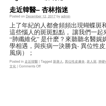
走近韓醫– 杏林指迷
Posted on
December 12, 2017
by
admin
上了年紀的人都會頻頻出現蝴蝶斑
這些惱人的斑斑點點， 讓我們一起
“肺纖維化” 是什麽？來聽聽名醫娓
學相遇，與疾病一決勝負- 異位性皮
風病）；
Posted in
走近韓醫
|
Tagged
新唐人
,
異位性皮膚炎
,
老人斑
,
肺硬
on
文化
|
Comments Off
走
近
韓
醫–
杏
林
指
迷