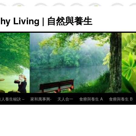
lthy Living | 自然與養生
古人養生秘訣 –
家和萬事興-
天人合一
食療與養生 A
食療與養生 B