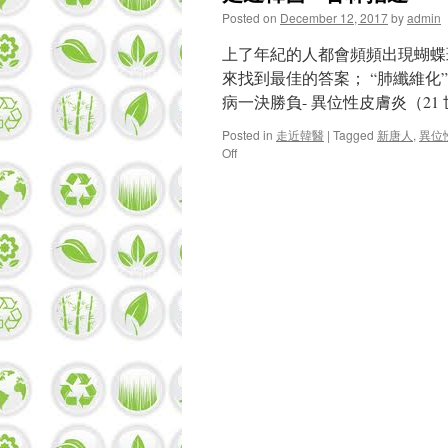
Posted on
December 12, 2017
by
admin
上了年紀的人都會頻頻出現蝴蝶
來找到最佳的答案； “肺纖維化
病一決勝負- 異位性皮膚炎（21
Posted in
走近韓醫
|
Tagged
新唐人
,
異位
on
Off
走
近
韓
醫–
杏
林
指
迷