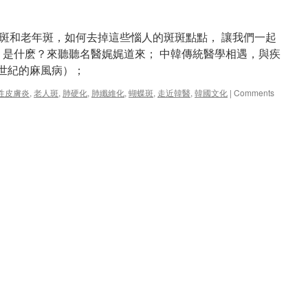
斑和老年斑，如何去掉這些惱人的斑斑點點， 讓我們一起
” 是什麽？來聽聽名醫娓娓道來； 中韓傳統醫學相遇，與疾
 世紀的麻風病）；
性皮膚炎
,
老人斑
,
肺硬化
,
肺纖維化
,
蝴蝶斑
,
走近韓醫
,
韓國文化
|
Comments