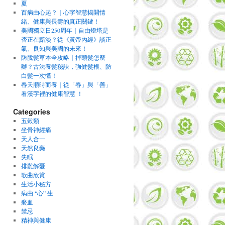
夏
百病由心起？｜心字智慧揭開情
緒、健康與長壽的真正關鍵！
美國獨立日250周年｜自由燈塔是
否正在黯淡？從《黃帝內經》談正
氣、良知與美國的未來！
防脫髮草本全攻略｜掉頭髮怎麼
辦？古法養髮秘訣，強健髮根、防
白髮一次懂！
春天順時而養｜從「春」與「善」
看漢字裡的健康智慧 ！
Categories
五穀類
坐骨神經痛
天人合一
天然良藥
失眠
排難解憂
歌曲欣賞
生活小秘方
病由 “心” 生
瘀血
禁忌
精神與健康