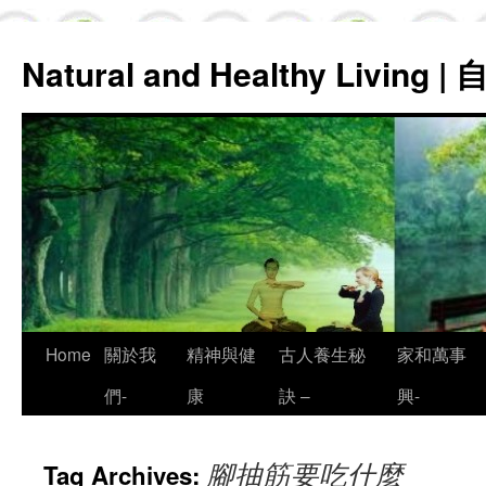
Natural and Healthy Living
Skip
Home
關於我
精神與健
古人養生秘
家和萬事
to
們-
康
訣 –
興-
content
腳抽筋要吃什麼
Tag Archives: