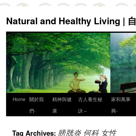
Natural and Healthy Living
Skip
Home
關於我
精神與健
古人養生秘
家和萬事
to
們-
康
訣 –
興-
content
膀胱炎 何科 女性
Tag Archives: