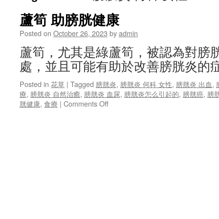
蘆筍 助膀胱健康
Posted on
October 26, 2023
by
admin
蘆筍，尤其是綠蘆筍，被認為對膀
處，並且可能有助於改善膀胱炎的症
Posted in
花草
|
Tagged
膀胱炎
,
膀胱炎 何科 女性
,
膀胱炎 出血
,
療
,
膀胱炎 自然治癒
,
膀胱炎 血尿
,
膀胱炎怎么引起的
,
膀胱癌
,
膀
on
胱健康
,
食療
|
Comments Off
蘆
筍
助
膀
胱
健
康