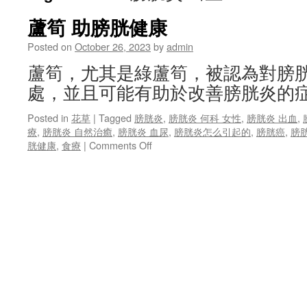
蘆筍 助膀胱健康
Posted on
October 26, 2023
by
admin
蘆筍，尤其是綠蘆筍，被認為對膀
處，並且可能有助於改善膀胱炎的症
Posted in
花草
|
Tagged
膀胱炎
,
膀胱炎 何科 女性
,
膀胱炎 出血
,
療
,
膀胱炎 自然治癒
,
膀胱炎 血尿
,
膀胱炎怎么引起的
,
膀胱癌
,
膀
on
胱健康
,
食療
|
Comments Off
蘆
筍
助
膀
胱
健
康