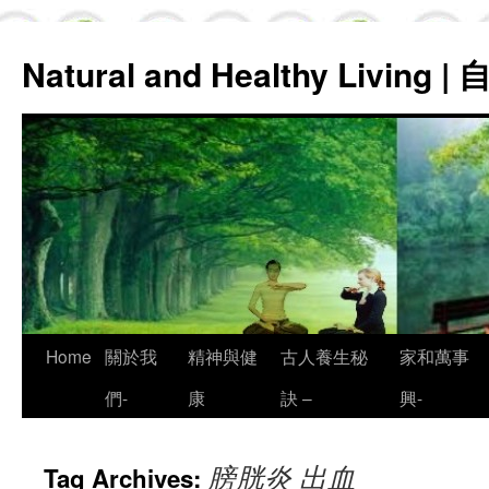
Natural and Healthy Living
Skip
Home
關於我
精神與健
古人養生秘
家和萬事
to
們-
康
訣 –
興-
content
膀胱炎 出血
Tag Archives: