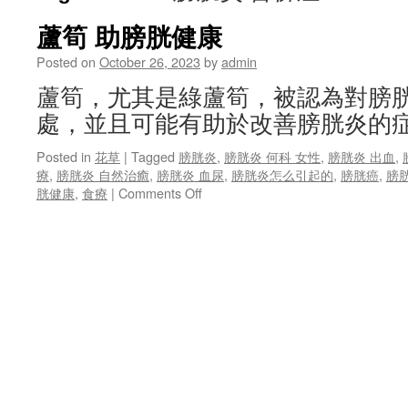
蘆筍 助膀胱健康
Posted on
October 26, 2023
by
admin
蘆筍，尤其是綠蘆筍，被認為對膀
處，並且可能有助於改善膀胱炎的症
Posted in
花草
|
Tagged
膀胱炎
,
膀胱炎 何科 女性
,
膀胱炎 出血
,
療
,
膀胱炎 自然治癒
,
膀胱炎 血尿
,
膀胱炎怎么引起的
,
膀胱癌
,
膀
on
胱健康
,
食療
|
Comments Off
蘆
筍
助
膀
胱
健
康