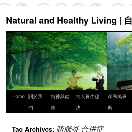
Natural and Healthy Living
Skip
Home
關於我
精神與健
古人養生秘
家和萬事
to
們-
康
訣 –
興-
content
膀胱炎 合併症
Tag Archives: