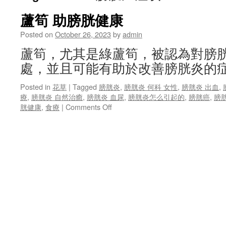
蘆筍 助膀胱健康
Posted on
October 26, 2023
by
admin
蘆筍，尤其是綠蘆筍，被認為對膀
處，並且可能有助於改善膀胱炎的症
Posted in
花草
|
Tagged
膀胱炎
,
膀胱炎 何科 女性
,
膀胱炎 出血
,
療
,
膀胱炎 自然治癒
,
膀胱炎 血尿
,
膀胱炎怎么引起的
,
膀胱癌
,
膀
on
胱健康
,
食療
|
Comments Off
蘆
筍
助
膀
胱
健
康