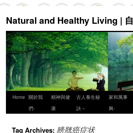
Natural and Healthy Living
Skip
Home
關於我
精神與健
古人養生秘
家和萬事
to
們-
康
訣 –
興-
content
膀胱癌症状
Tag Archives: