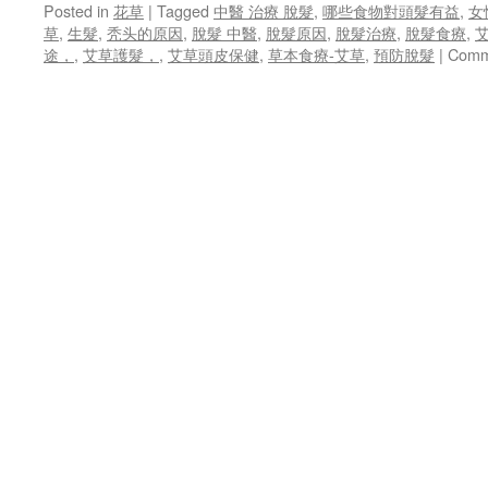
Posted in
花草
|
Tagged
中醫 治療 脫髮
,
哪些食物對頭髮有益
,
女
解
草
,
生髮
,
秃头的原因
,
脫髮 中醫
,
脫髮原因
,
脫髮治療
,
脫髮食療
,
決
途，
,
艾草護髮，
,
艾草頭皮保健
,
草本食療-艾草
,
預防脫髮
|
Comm
脫
髮
困
擾