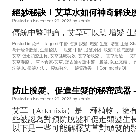
絕妙秘訣！艾草水如何神奇解決
Posted on
November 20, 2023
by
admin
傳統中醫理論，艾草可以助 增髮 
Posted in
花草
|
Tagged
中醫 治療 脫髮
,
增髮 生髮
,
增髮 生髮 Sh
為什麼會脫髮
,
生髮秘訣，
,
脫髮 中醫
,
脫髮原因
,
脫髮問題怎麽辦
,
艾草-促進頭髮生長
,
艾草健康功效
,
艾草治脫髮，
,
艾草用途，
,
艾
艾草養髮，
,
草本食療-艾草
,
談古論今話中醫：脫髮
,
防止禿頭，
,
on
洗髮水
,
養髮方法，
,
髮絲強化，
,
髮質改善，
|
Comments Off
絕
妙
秘
防止脫髮、促進生髮的秘密武器 –
訣！
艾
Posted on
November 20, 2023
by
admin
草
艾草（Artemisia）是一種植物，
水
如
些被認為對預防脫髮和促進頭髮生
何
以下是一些可能解釋艾草對頭髮的
神
奇