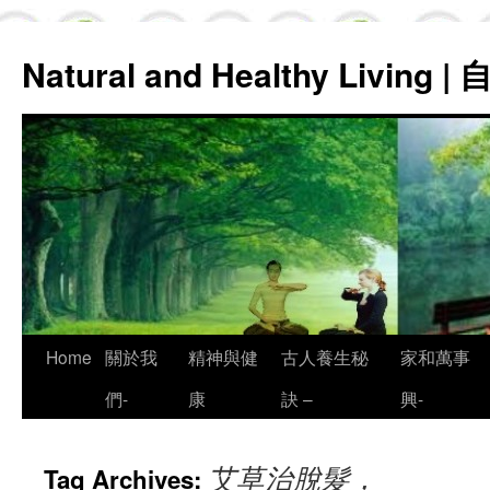
Natural and Healthy Living
Skip
Home
關於我
精神與健
古人養生秘
家和萬事
to
們-
康
訣 –
興-
content
艾草治脫髮，
Tag Archives: