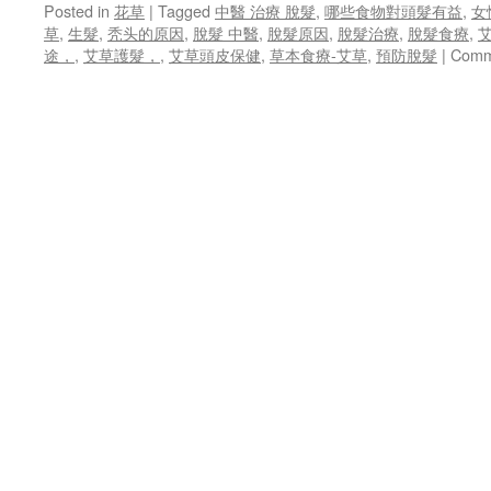
Posted in
花草
|
Tagged
中醫 治療 脫髮
,
哪些食物對頭髮有益
,
女
解
草
,
生髮
,
秃头的原因
,
脫髮 中醫
,
脫髮原因
,
脫髮治療
,
脫髮食療
,
決
途，
,
艾草護髮，
,
艾草頭皮保健
,
草本食療-艾草
,
預防脫髮
|
Comm
脫
髮
困
擾