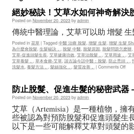
絕妙秘訣！艾草水如何神奇解決
Posted on
November 20, 2023
by
admin
傳統中醫理論，艾草可以助 增髮 
Posted in
花草
|
Tagged
中醫 治療 脫髮
,
增髮 生髮
,
增髮 生髮 Sh
為什麼會脫髮
,
生髮秘訣，
,
脫髮 中醫
,
脫髮原因
,
脫髮問題怎麽辦
,
艾草-促進頭髮生長
,
艾草健康功效
,
艾草治脫髮，
,
艾草用途，
,
艾
艾草養髮，
,
草本食療-艾草
,
談古論今話中醫：脫髮
,
防止禿頭，
,
on
洗髮水
,
養髮方法，
,
髮絲強化，
,
髮質改善，
|
Comments Off
絕
妙
秘
防止脫髮、促進生髮的秘密武器 –
訣！
艾
Posted on
November 20, 2023
by
admin
草
艾草（Artemisia）是一種植物，
水
如
些被認為對預防脫髮和促進頭髮生
何
以下是一些可能解釋艾草對頭髮的
神
奇