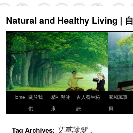
Natural and Healthy Living
Skip
Home
關於我
精神與健
古人養生秘
家和萬事
to
們-
康
訣 –
興-
content
艾草護髮，
Tag Archives: