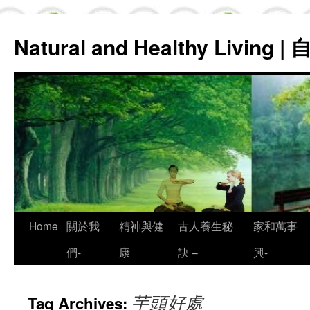
Natural and Healthy Living
Skip
Home
關於我
精神與健
古人養生秘
家和萬事
to
們-
康
訣 –
興-
content
芋頭好處
Tag Archives: