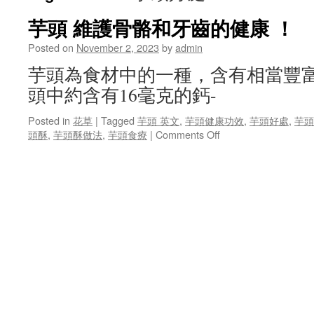
芋頭 維護骨骼和牙齒的健康 ！
Posted on
November 2, 2023
by
admin
芋頭為食材中的一種，含有相當豐富
頭中約含有16毫克的鈣-
Posted in
花草
|
Tagged
芋頭 英文
,
芋頭健康功效
,
芋頭好處
,
芋頭
on
頭酥
,
芋頭酥做法
,
芋頭食療
|
Comments Off
芋
頭
維
護
骨
骼
和
牙
齒
的
健
康