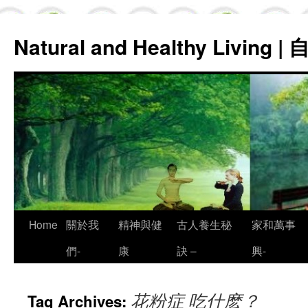
Natural and Healthy Living
Skip
Home
關於我
精神與健
古人養生秘
家和萬事
to
們-
康
訣 –
興-
content
花粉症 吃什麽？
Tag Archives: