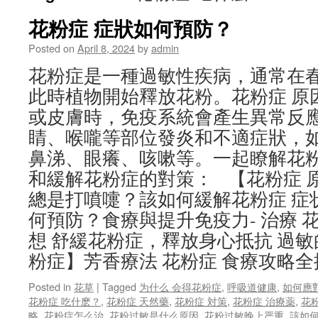
花粉症 症狀如何預防？
Posted on
April 8, 2024
by
admin
花粉症是一種過敏性疾病，通常在
此時植物開始釋放花粉。花粉症 原
或皮膚時，免疫系統會產生異常反
睛、喉嚨等部位發炎和不適症狀，
鼻涕、眼癢、咳嗽等。一起瞭解花粉
和緩解花粉症的對策： 【花粉症 
總是打噴嚏？該如何緩解花粉症 症状
何預防？食療與提升免疫力- 治療 
想 舒緩花粉症，釋放身心抵抗 過敏
粉症】芳香療法 花粉症 食療攻略全
Posted in
花草
|
Tagged
为什么 会得花粉症
,
呼吸道健康
,
如何應
花粉症 吃什麽？
,
花粉症 天然藥
,
花粉症 対策
,
花粉症 治療薬
,
花
略
,
花粉症怎么治
,
花粉过敏是什么原因
,
花粉过敏晚上严重
,
該如何