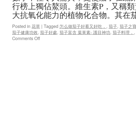
始
行榜上獨佔鰲頭。維生素P，又稱
！
大抗氧化能力的植物化合物。其在茄
Posted in
花草
|
Tagged
怎么做茄子好看又好吃，
,
茄子
,
茄子之寶
茄子健康功效
,
茄子好處
,
茄子富含 葉黃素- 護目神功
,
茄子料理，
on
Comments Off
茄
子
之
寶：
維
生
素
的
奇
蹟
！