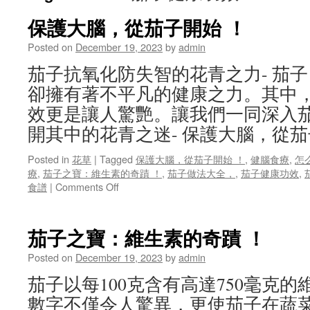
保護大腦，從茄子開始 ！
Posted on
December 19, 2023
by
admin
茄子抗氧化防失智的花青之力- 茄
卻擁有著不平凡的健康之力。其中
效更是讓人驚艷。讓我們一同深入
開其中的花青之迷- 保護大腦，從茄
Posted in
花草
|
Tagged
保護大腦，從茄子開始 ！
,
健腦食療
,
怎
療
,
茄子之寶：維生素的奇蹟 ！
,
茄子做法大全，
,
茄子健康功效
,
on
食譜
|
Comments Off
保
護
大
茄子之寶：維生素的奇蹟 ！
腦，
從
Posted on
December 19, 2023
by
admin
茄
茄子以每100克含有高達750毫克
子
開
數字不僅令人驚異，更使茄子在蔬