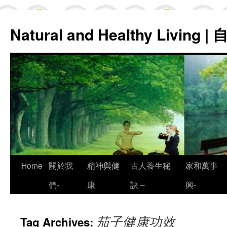
Natural and Healthy Living
Skip
Home
關於我
精神與健
古人養生秘
家和萬事
to
們-
康
訣 –
興-
content
茄子健康功效
Tag Archives: