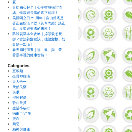
夏
百病由心起？｜心字智慧揭開情
緒、健康與長壽的真正關鍵！
美國獨立日250周年｜自由燈塔是
否正在黯淡？從《黃帝內經》談正
氣、良知與美國的未來！
防脫髮草本全攻略｜掉頭髮怎麼
辦？古法養髮秘訣，強健髮根、防
白髮一次懂！
春天順時而養｜從「春」與「善」
看漢字裡的健康智慧 ！
Categories
五穀類
坐骨神經痛
天人合一
天然良藥
失眠
排難解憂
歌曲欣賞
生活小秘方
病由 “心” 生
瘀血
禁忌
精神與健康