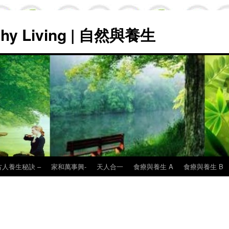
lthy Living | 自然與養生
古人養生秘訣 –
家和萬事興-
天人合一
食療與養生 A
食療與養生 B