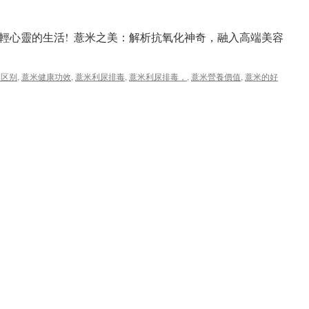
輕心靈的生活! 薏米之美：解析抗氧化神奇，融入高端美容
 区别
,
薏米健康功效
,
薏米利尿排毒
,
薏米利尿排毒，
,
薏米營養價值
,
薏米的好
：