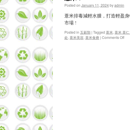
Posted on
January 11, 2024
by
admin
薏米排毒減輕水腫，打造輕盈身
市場 !
Posted in
五穀類
|
Tagged
薏米
,
薏米 薏仁
on
处
,
薏米美容
,
薏米食療
|
Comments Off
薏
米