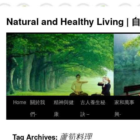
Natural and Healthy Living
Skip
Home
關於我
精神與健
古人養生秘
家和萬事
to
們-
康
訣 –
興-
content
蘆筍料理
Tag Archives: