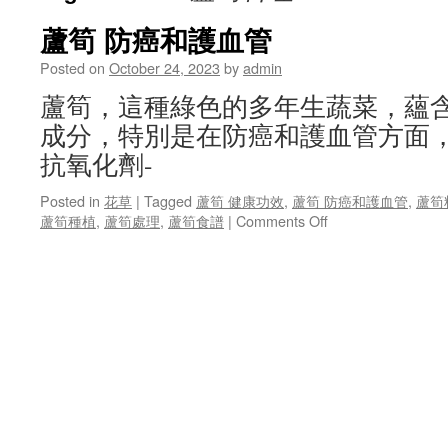
蘆筍 防癌和護血管
Posted on
October 24, 2023
by
admin
蘆筍，這種綠色的多年生蔬菜，蘊
成分，特別是在防癌和護血管方面
抗氧化劑-
Posted in
花草
|
Tagged
蘆筍 健康功效
,
蘆筍 防癌和護血管
,
蘆筍
on
蘆筍種植
,
蘆筍處理
,
蘆筍食譜
|
Comments Off
蘆
筍
防
癌
和
護
血
管