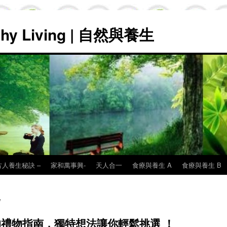
lthy Living | 自然與養生
古人養生秘訣 –
家和萬事興-
天人合一
食療與養生 A
食療與養生 B
們的禮物指南，獨特想法讓你輕鬆挑選 ！