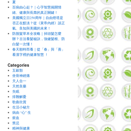
夏
百病由心起？｜心字智慧揭開情
緒、健康與長壽的真正關鍵！
美國獨立日250周年｜自由燈塔是
否正在黯淡？從《黃帝內經》談正
氣、良知與美國的未來！
防脫髮草本全攻略｜掉頭髮怎麼
辦？古法養髮秘訣，強健髮根、防
白髮一次懂！
春天順時而養｜從「春」與「善」
看漢字裡的健康智慧 ！
Categories
五穀類
坐骨神經痛
天人合一
天然良藥
失眠
排難解憂
歌曲欣賞
生活小秘方
病由 “心” 生
瘀血
禁忌
精神與健康