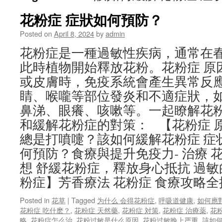
花粉症 症狀如何預防？
Posted on
April 8, 2024
by
admin
花粉症是一種過敏性疾病，通常在
此時植物開始釋放花粉。花粉症 原
或皮膚時，免疫系統會產生異常反
睛、喉嚨等部位發炎和不適症狀，
鼻涕、眼癢、咳嗽等。一起瞭解花粉
和緩解花粉症的對策： 【花粉症 
總是打噴嚏？該如何緩解花粉症 症状
何預防？食療與提升免疫力- 治療 
想 舒緩花粉症，釋放身心抵抗 過敏
粉症】芳香療法 花粉症 食療攻略全
Posted in
花草
|
Tagged
为什么 会得花粉症
,
呼吸道健康
,
如何應
花粉症 吃什麽？
,
花粉症 天然藥
,
花粉症 対策
,
花粉症 治療薬
,
花
略
,
花粉症怎么治
,
花粉过敏是什么原因
,
花粉过敏晚上严重
,
該如何