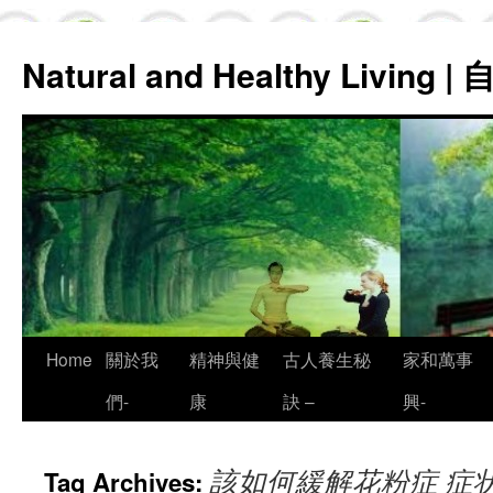
Natural and Healthy Living
Skip
Home
關於我
精神與健
古人養生秘
家和萬事
to
們-
康
訣 –
興-
content
該如何緩解花粉症 症
Tag Archives: