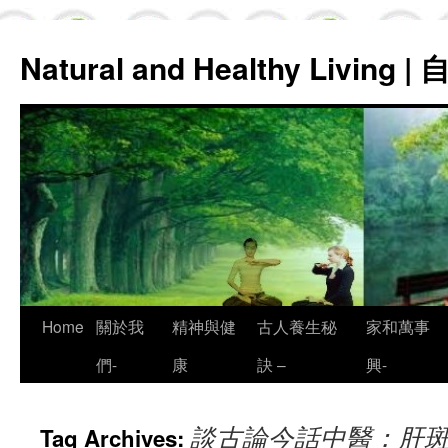
Natural and Healthy Living
Skip
Home
關於我
精神與健
古人養生秘
家和萬事
to
們-
康
訣 –
興-
content
談古論今話中醫：肝斑
Tag Archives: