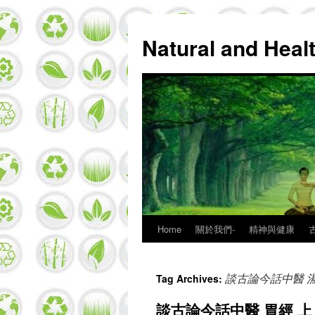
Natural and Hea
Home
關於我們-
精神與健康
Skip
to
談古論今話中醫 濕
Tag Archives:
content
談古論今話中醫 胃經 上