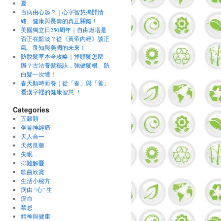
夏
百病由心起？｜心字智慧揭開情
緒、健康與長壽的真正關鍵！
美國獨立日250周年｜自由燈塔是
否正在黯淡？從《黃帝內經》談正
氣、良知與美國的未來！
防脫髮草本全攻略｜掉頭髮怎麼
辦？古法養髮秘訣，強健髮根、防
白髮一次懂！
春天順時而養｜從「春」與「善」
看漢字裡的健康智慧 ！
Categories
五穀類
坐骨神經痛
天人合一
天然良藥
失眠
排難解憂
歌曲欣賞
生活小秘方
病由 “心” 生
瘀血
禁忌
精神與健康