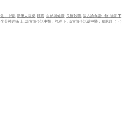
文化，中醫
,
新唐人電視
,
腰痛
,
自然與健康
,
良醫妙藥
,
談古論今話中醫 濕疹 下
,
坐骨神經痛 上
,
談古論今話中醫：脾經 下
,
谈古論今話话中醫：膀胱經（下）