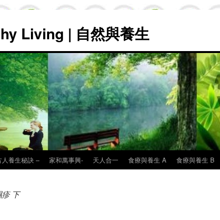
lthy Living | 自然與養生
古人養生秘訣 –
家和萬事興-
天人合一
食療與養生 A
食療與養生 B
疹 下