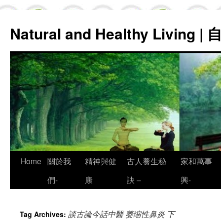
Natural and Healthy Living
Skip
Home
關於我
精神與健
古人養生秘
家和萬事
to
們-
康
訣 –
興-
content
談古論今話中醫 萎缩性鼻炎 下
Tag Archives: