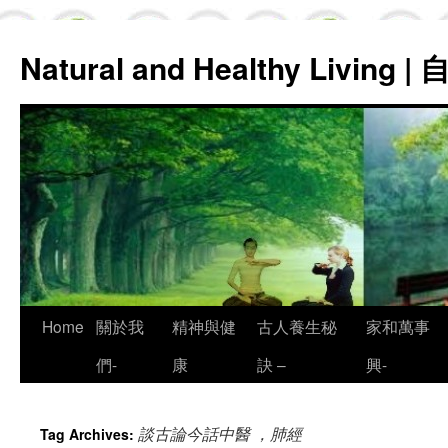
Natural and Healthy Living
Skip
Home
關於我
精神與健
古人養生秘
家和萬事
to
們-
康
訣 –
興-
content
談古論今話中醫 ，肺經
Tag Archives: