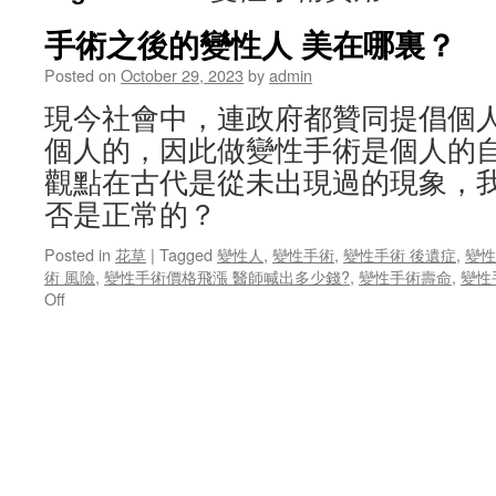
手術之後的變性人 美在哪裏？
Posted on
October 29, 2023
by
admin
現今社會中，連政府都贊同提倡個
個人的，因此做變性手術是個人的
觀點在古代是從未出現過的現象，
否是正常的？
Posted in
花草
|
Tagged
變性人
,
變性手術
,
變性手術 後遺症
,
變性
術 風險
,
變性手術價格飛漲 醫師喊出多少錢?
,
變性手術壽命
,
變性
on
Off
手
術
之
後
的
變
性
人