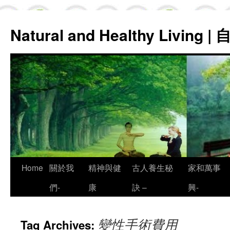
Natural and Healthy Living
Skip
Home
關於我
精神與健
古人養生秘
家和萬事
to
們-
康
訣 –
興-
content
變性手術費用
Tag Archives: