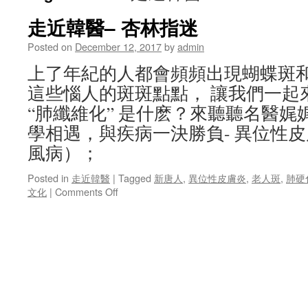
走近韓醫– 杏林指迷
Posted on
December 12, 2017
by
admin
上了年紀的人都會頻頻出現蝴蝶斑
這些惱人的斑斑點點， 讓我們一起
“肺纖維化” 是什麽？來聽聽名醫娓
學相遇，與疾病一決勝負- 異位性皮
風病）；
Posted in
走近韓醫
|
Tagged
新唐人
,
異位性皮膚炎
,
老人斑
,
肺硬
on
文化
|
Comments Off
走
近
韓
醫–
杏
林
指
迷