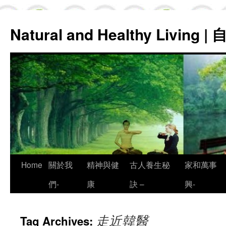
Natural and Healthy Living
Skip
Home
關於我
精神與健
古人養生秘
家和萬事
to
們-
康
訣 –
興-
content
走近韓醫
Tag Archives: