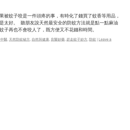
果被蚊子咬是一件頭疼的事，有時化了錢買了蚊香等用品，
是太好。 聽朋友說天然最安全的防蚊方法就是點一點麻油
蚊子再也不會咬人了，既方便又不花錢和時間。
，中醫
,
天然防蚊秘方
,
自然與健康
,
良醫妙藥
,
趕走蚊子妙方
,
防蚊
|
Leave a