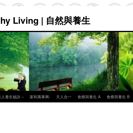
lthy Living | 自然與養生
古人養生秘訣 –
家和萬事興-
天人合一
食療與養生 A
食療與養生 B