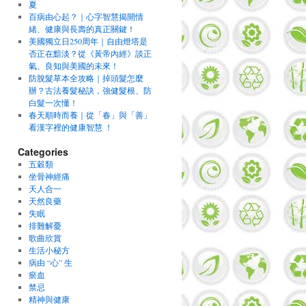
夏
百病由心起？｜心字智慧揭開情
緒、健康與長壽的真正關鍵！
美國獨立日250周年｜自由燈塔是
否正在黯淡？從《黃帝內經》談正
氣、良知與美國的未來！
防脫髮草本全攻略｜掉頭髮怎麼
辦？古法養髮秘訣，強健髮根、防
白髮一次懂！
春天順時而養｜從「春」與「善」
看漢字裡的健康智慧 ！
Categories
五穀類
坐骨神經痛
天人合一
天然良藥
失眠
排難解憂
歌曲欣賞
生活小秘方
病由 “心” 生
瘀血
禁忌
精神與健康