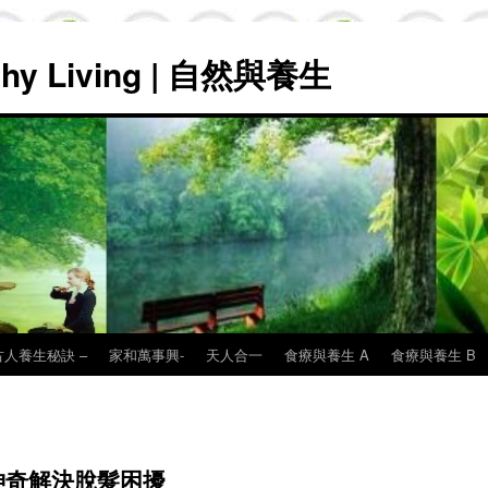
lthy Living | 自然與養生
古人養生秘訣 –
家和萬事興-
天人合一
食療與養生 A
食療與養生 B
神奇解決脫髮困擾