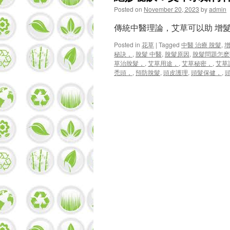
Posted on
November 20, 2023
by
admin
傳統中醫理論，艾草可以助 增
Posted in
花草
|
Tagged
中醫 治療 脫髮
,
增
秘訣，
,
脫髮 中醫
,
脫髮原因
,
脫髮問題怎麽
草治脫髮，
,
艾草用途，
,
艾草秘密，
,
艾草
禿頭，
,
預防脫髮
,
頭皮護理
,
頭髮保健，
,