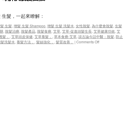
髮 生髮，一起來瞭解：
髮 生髮
,
增髮 生髮 Shampoo
,
增髮 生髮 洗髮水
,
女性脫髮
,
為什麼會脫髮
,
生髮
辦
,
脫髮治療
,
脫髮產品
,
脫髮食療
,
艾草
,
艾草-促進頭髮生長
,
艾草健康功效
,
艾
護髮，
,
艾草頭皮保健
,
艾草養髮，
,
草本食療-艾草
,
談古論今話中醫：脫髮
,
防止
on
頭髮洗髮水
,
養髮方法，
,
髮絲強化，
,
髮質改善，
|
Comments Off
絕
妙
秘
訣！
艾
草
水
如
何
神
奇
解
決
脫
髮
困
擾