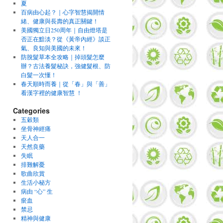
夏
百病由心起？｜心字智慧揭開情
緒、健康與長壽的真正關鍵！
美國獨立日250周年｜自由燈塔是
否正在黯淡？從《黃帝內經》談正
氣、良知與美國的未來！
防脫髮草本全攻略｜掉頭髮怎麼
辦？古法養髮秘訣，強健髮根、防
白髮一次懂！
春天順時而養｜從「春」與「善」
看漢字裡的健康智慧 ！
Categories
五穀類
坐骨神經痛
天人合一
天然良藥
失眠
排難解憂
歌曲欣賞
生活小秘方
病由 “心” 生
瘀血
禁忌
精神與健康