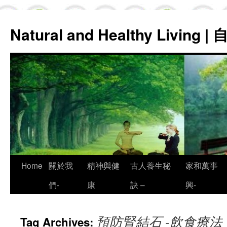
Natural and Healthy Living
Skip
Home
關於我
精神與健
古人養生秘
家和萬事
to
們-
康
訣 –
興-
content
預防腎結石 -飲食療法
Tag Archives: