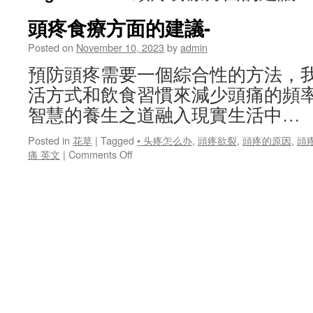
頭疼食療方面的建議-
Posted on
November 10, 2023
by
admin
預防頭疼需要一個綜合性的方法，
活方式和飲食習慣來減少頭痛的頻
智慧的養生之道融入現實生活中…
Posted in
花草
|
Tagged
• 头疼怎么办
,
頭疼欲裂
,
頭疼的原因
,
頭
on
痛 英文
|
Comments Off
頭
疼
食
療
方
面
的
建
議-