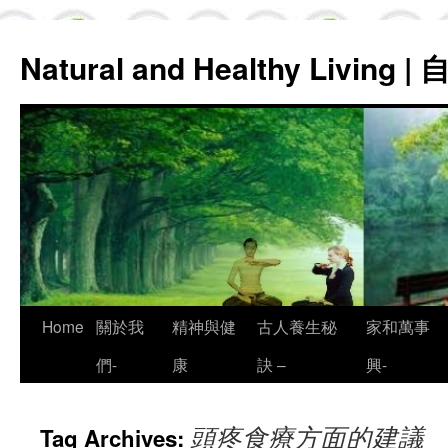
Natural and Healthy Living
Skip
Home
關於我
精神與健
古人養生秘
家和萬事
to
們-
康
訣 –
興-
content
頭疼食療方面的建議
Tag Archives: