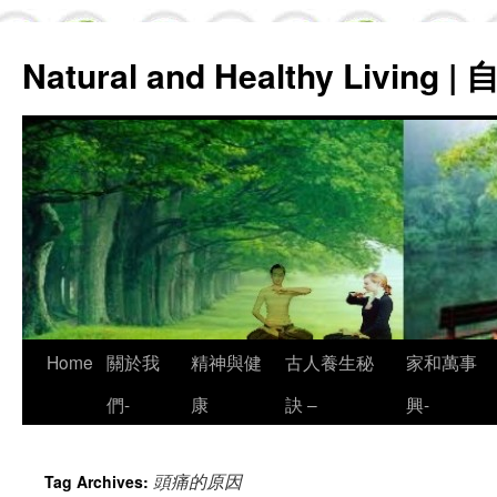
Natural and Healthy Living
Skip
Home
關於我
精神與健
古人養生秘
家和萬事
to
們-
康
訣 –
興-
content
頭痛的原因
Tag Archives: