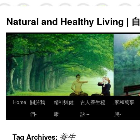
Natural and Healthy Living
Skip
Home
關於我
精神與健
古人養生秘
家和萬事
to
們-
康
訣 –
興-
content
養生
Tag Archives: