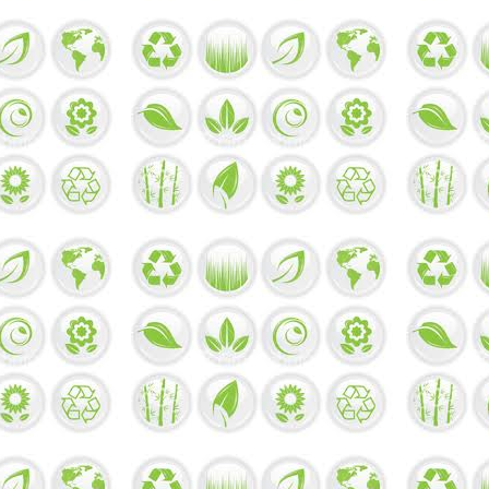
身，
心，
靈
的
健
康！