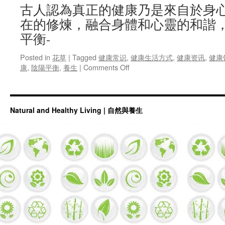
古人認為真正的健康乃是來自於身
在的修煉，融合身體和心靈的和諧
平衡-
Posted in
花草
|
Tagged
健康常识
,
健康生活方式
,
健康资讯
,
健康
on
康
,
陰陽平衡
,
養生
|
Comments Off
古
人
養
生
Natural and Healthy Living | 自然與養生
秘
訣
14
–
真
正
的
健
康
乃
是