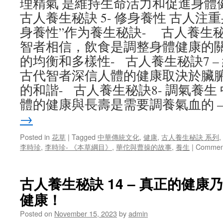
理精氣 是維持生命活力和促進身體
古人養生秘訣 5- 修身養性 古人注
身養性”作为養生秘訣- 古人養生秘訣
智者相信，飲食是調整身體健康的
的均衡和多樣性- 古人養生秘訣7 –
古代智者深信人體的健康取決於臟
的和諧- 古人養生秘訣8- 調氣養
體的健康與長壽是需要調養氣血的 
→
Posted in
花草
|
Tagged
中華傳統文化
,
健康
,
古人養生秘訣 系列
,
李時珍
,
李時珍- 《本草綱目》
,
華佗與曹操的故事
,
養生
|
Comment
古人養生秘訣 14 – 真正的健康
健康！
Posted on
November 15, 2023
by
admin