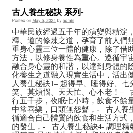
古人養生秘訣 系列-
Posted on
May 5, 2024
by
admin
中華民族經過五千年的演變與積淀
釋、道的修煉之道，孕育了前人們
重身心靈三位一體的健康，除了借
方法，以修身養性為重心。遵循宇
融合身心靈的和諧，以達到身體的陰
化養生之道融入現實生活中，活出健
人養生秘訣1– 起得早、睡得好、
笑、莫煩惱、天天忙、心不老！– 
行五千步，夜眠七小時，飲食不餘
中常喜樂，口頭無怨聲，- 古人養生
循適合自己體質的飲食和生活方式
的發生，- 古人養生秘訣4- 調理精